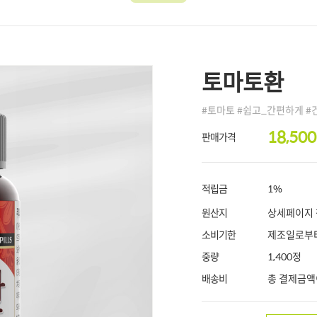
토마토환
#토마토 #쉽고_간편하게 #
18,50
판매가격
적립금
1%
원산지
상세페이지
소비기한
제조일로부터
중량
1,400정
배송비
총 결제금액이